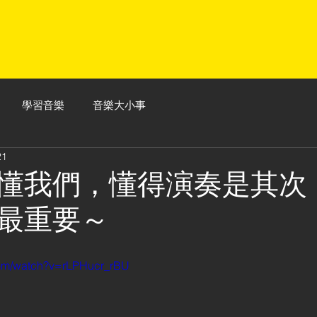
學習音樂
音樂大小事
21
懂我們，懂得演奏是其次
最重要～
com/watch?v=rLPHucr_rBU