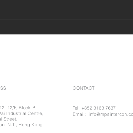
藝術與音樂的完美融合 - 體驗
奧地
香港故宮文化博物館的「音樂
Bös
旅程」
SS
CONTACT
12, 12/F, Block B,
Tel:
+852 3163 7637
i Industrial Centre,
Email:
info@mpsintercon.c
i Street,
un, N.T., Hong Kong