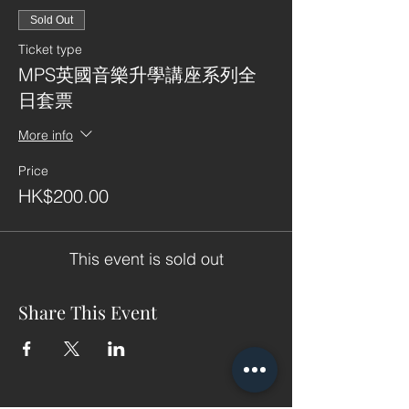
Sold Out
Ticket type
MPS英國音樂升學講座系列全
日套票
More info
Price
HK$200.00
This event is sold out
Share This Event